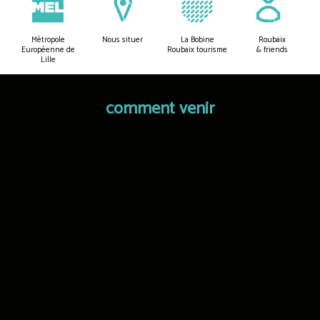
Métropole
Nous situer
La Bobine
Roubaix
Européenne de
Roubaix tourisme
& friends
Lille
comment venir