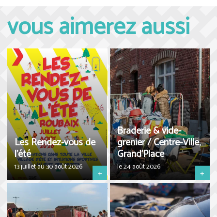
vous aimerez aussi
Braderie & vide-
Les Rendez-vous de
grenier / Centre-Ville,
l'été
Grand’Place
13 juillet au 30 août 2026
le 24 août 2026
+
+