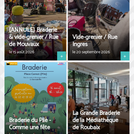
[ANNULE] Braderie
& vide-grenier / Rue
Vide-grenier / Rue
de Mouvaux
Ingres
le 15 août 2026
le 20 septembre 2026
+
+
La Grande Braderie
Braderie du Pile -
de la Médiathèque
Comme une fête
de Roubaix