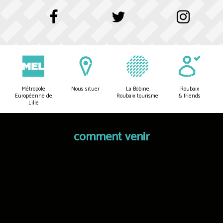
Métropole
Nous situer
La Bobine
Roubaix
Européenne de
Roubaix tourisme
& friends
Lille
comment venir