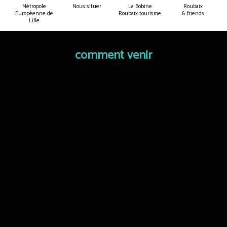
Métropole
Nous situer
La Bobine
Roubaix
Européenne de
Roubaix tourisme
& friends
Lille
comment venir