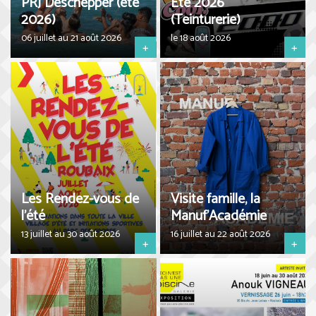
PRJ Deschepper (été
Eté 2026
2026)
(Teinturerie)
06 juillet au 21 août 2026
le 18 août 2026
+
+
Les Rendez-vous de
Visite famille, la
l'été
Manuf'Académie
13 juillet au 30 août 2026
16 juillet au 22 août 2026
+
+