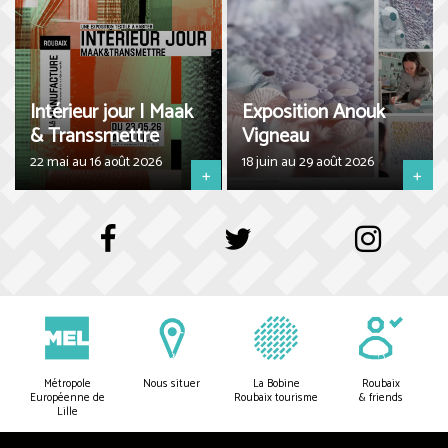
Intérieur jour | Maak
Exposition Anouk
& Transsmettre
Vigneau
22 mai au 16 août 2026
18 juin au 29 août 2026
+
+
Métropole
Nous situer
La Bobine
Roubaix
Européenne de
Roubaix tourisme
& friends
Lille