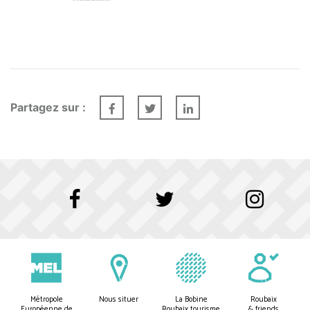
Partagez sur :
Métropole
Nous situer
La Bobine
Roubaix
Européenne de
Roubaix tourisme
& friends