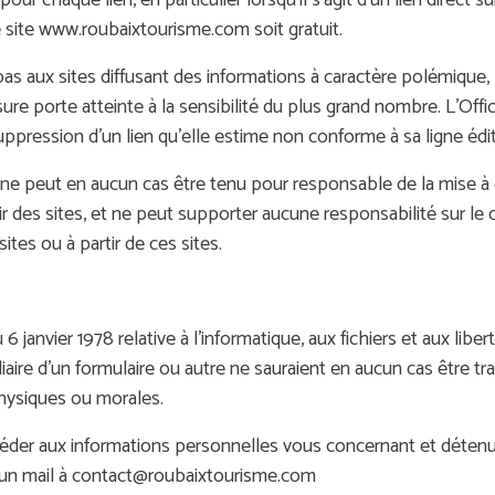
ur chaque lien, en particulier lorsqu’il s’agit d’un lien direct 
 site www.roubaixtourisme.com soit gratuit.
 pas aux sites diffusant des informations à caractère polémiq
re porte atteinte à la sensibilité du plus grand nombre. L’Off
uppression d’un lien qu’elle estime non conforme à sa ligne édit
ne peut en aucun cas être tenu pour responsable de la mise à d
tir des sites, et ne peut supporter aucune responsabilité sur le 
sites ou à partir de ces sites.
6 janvier 1978 relative à l’informatique, aux fichiers et aux lib
iaire d’un formulaire ou autre ne sauraient en aucun cas être tra
hysiques ou morales.
er aux informations personnelles vous concernant et détenue
d’un mail à contact@roubaixtourisme.com