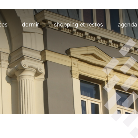
ces
dormir
shopping et restos
agenda