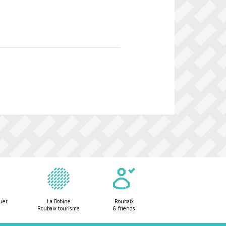
uer
La Bobine
Roubaix
Roubaix tourisme
& friends