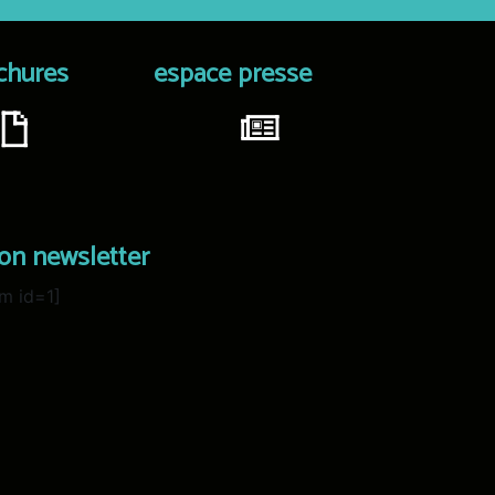
chures
espace presse
ion newsletter
m id=1]