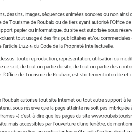
ns, dessins, images, séquences animées sonores ou non ainsi 
fice de Tourisme de Roubaix ou de tiers ayant autorisé l’Office 
support papier ou informatique, du site est autorisée sous réserv
cluant tout usage à des fins publicitaires et/ou commerciales e
l’article L122-5 du Code de la Propriété Intellectuelle.
-dessus, toute reproduction, représentation, utilisation ou mod
e ce soit, de tout ou partie du site, de tout ou partie des cont
e l’Office de Tourisme de Roubaix, est strictement interdite et 
 Roubaix autorise tout site Internet ou tout autre support à le 
enu, sous réserve que la page atteinte ne soit pas imbriquée à 
 « frames ») c’est-à-dire que les pages du site www.roubaixtou
 site, mais accessibles par l’ouverture d’une fenêtre, de mentionn