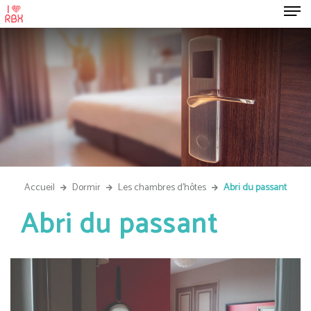
Accueil
Dormir
Les chambres d'hôtes
Abri du passant
Abri du passant