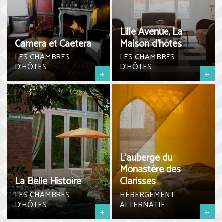
Lille Avenue, La
Camera et Caetera
Maison d’hôtes
LES CHAMBRES
LES CHAMBRES
D'HÔTES
D'HÔTES
+
+
L’auberge du
Monastère des
La Belle Histoire
Clarisses
LES CHAMBRES
HÉBERGEMENT
D'HÔTES
ALTERNATIF
+
+