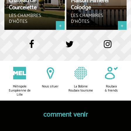
Château de
Maison Mimerel
Courcelette
Colodge
LES CHAMBRES
LES CHAMBRES
D'HÔTES
D'HÔTES
+
+
Métropole
Nous situer
La Bobine
Roubaix
Européenne de
Roubaix tourisme
& friends
Lille
comment venir