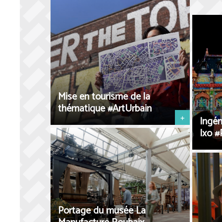
Mise en tourisme de la
thématique #ArtUrbain
+
Ingén
Ixo #
Portage du musée La