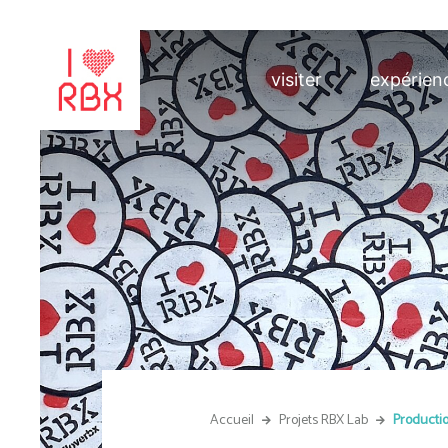
visiter
expérien
Accueil
Projets RBX Lab
Productio