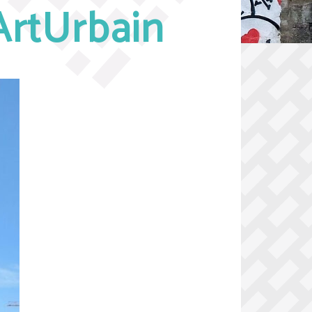
ArtUrbain