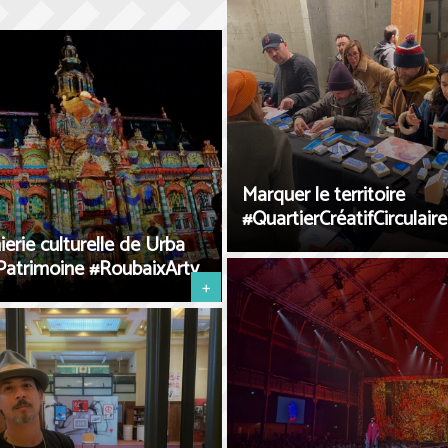
Marquer le territoire
#QuartierCréatifCirculaire
ierie culturelle de Urba
Patrimoine #RoubaixArty
+