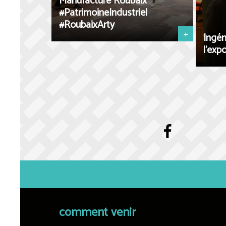
Manufacture Roubaix
#PatrimoineIndustriel
#RoubaixArty
+
Ingén
l’exp
comment venir