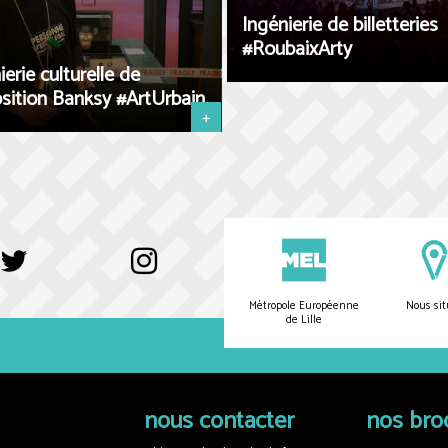
Ingénierie de billetteries
#RoubaixArty
ierie culturelle de
osition Banksy #ArtUrbain
+
Métropole Européenne
Nous sit
de Lille
nous contacter
nos bro