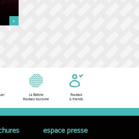
+
uer
La Bobine
Roubaix
Roubaix tourisme
& friends
chures
espace presse