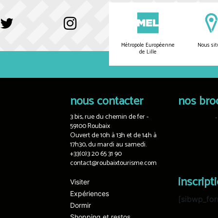
Métropole Européenne
Nous sit
de Lille
nous contacter
nos bro
3 bis, rue du chemin de fer -
59100 Roubaix
Ouvert de 10h à 13h et de 14h à
17h30, du mardi au samedi.
+33(0)3 20 65 31 90
contact@roubaixtourisme.com
inscript
Visiter
Expériences
[sibwp_for
Dormir
Shopping et restos