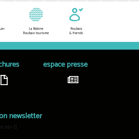
uer
La Bobine
Roubaix
Roubaix tourisme
& friends
chures
espace presse
ion newsletter
m id=1]