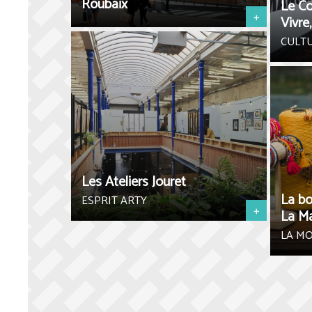
Roubaix
Le Co
+
Vivre
CULT
Les Ateliers Jouret
La bo
ESPRIT ARTY
+
La M
LA M