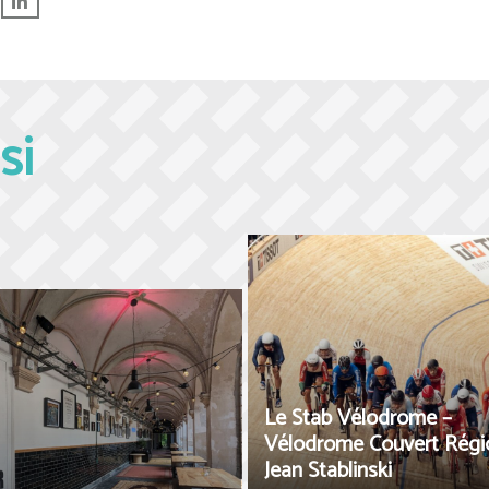
si
Le Stab Vélodrome –
Vélodrome Couvert Régi
Jean Stablinski