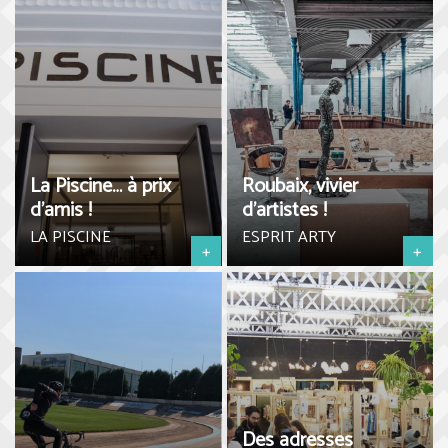
La Piscine… à prix
Roubaix, vivier
d’amis !
d’artistes !
LA PISCINE
ESPRIT ARTY
+
+
Des adresses