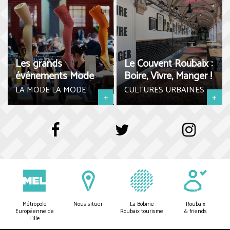
Les grands
Le Couvent Roubaix :
événements Mode
Boire, Vivre, Manger !
LA MODE LA MODE
CULTURES URBAINES
+
+
Métropole
Nous situer
La Bobine
Roubaix
Européenne de
Roubaix tourisme
& friends
Lille