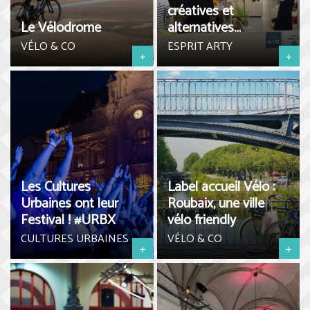
créatives et
Le Vélodrome
alternatives…
VÉLO & CO
ESPRIT ARTY
+
+
Les Cultures
Label accueil Vélo :
Urbaines ont leur
Roubaix, une ville
Festival ! #URBX
vélo friendly
CULTURES URBAINES
VÉLO & CO
+
+